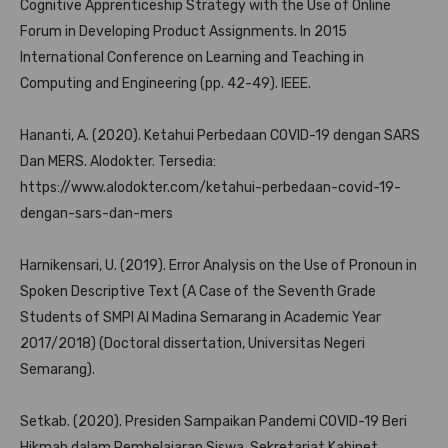
Cognitive Apprenticeship Strategy with the Use of Online
Forum in Developing Product Assignments. In 2015
International Conference on Learning and Teaching in
Computing and Engineering (pp. 42-49). IEEE.
Hananti, A. (2020). Ketahui Perbedaan COVID-19 dengan SARS
Dan MERS. Alodokter. Tersedia:
https://www.alodokter.com/ketahui-perbedaan-covid-19-
dengan-sars-dan-mers
Harnikensari, U. (2019). Error Analysis on the Use of Pronoun in
Spoken Descriptive Text (A Case of the Seventh Grade
Students of SMPI Al Madina Semarang in Academic Year
2017/2018) (Doctoral dissertation, Universitas Negeri
Semarang).
Setkab. (2020). Presiden Sampaikan Pandemi COVID-19 Beri
Hikmah dalam Pembelajaran Siswa. Sekretariat Kabinet