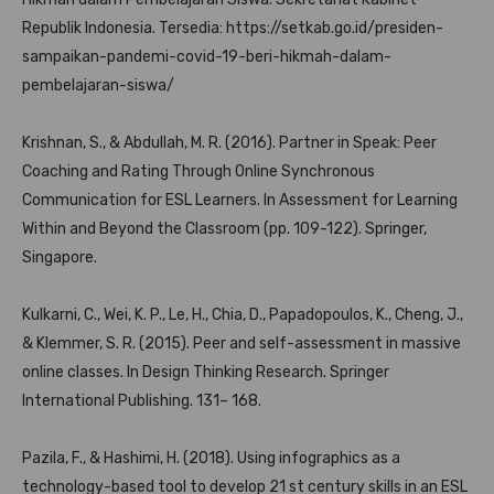
Republik Indonesia. Tersedia: https://setkab.go.id/presiden-
sampaikan-pandemi-covid-19-beri-hikmah-dalam-
pembelajaran-siswa/
Krishnan, S., & Abdullah, M. R. (2016). Partner in Speak: Peer
Coaching and Rating Through Online Synchronous
Communication for ESL Learners. In Assessment for Learning
Within and Beyond the Classroom (pp. 109-122). Springer,
Singapore.
Kulkarni, C., Wei, K. P., Le, H., Chia, D., Papadopoulos, K., Cheng, J.,
& Klemmer, S. R. (2015). Peer and self-assessment in massive
online classes. In Design Thinking Research. Springer
International Publishing. 131– 168.
Pazila, F., & Hashimi, H. (2018). Using infographics as a
technology-based tool to develop 21 st century skills in an ESL