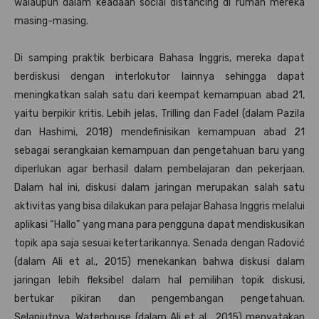
walaupun dalam keadaan social distancing di rumah mereka
masing-masing.
Di samping praktik berbicara Bahasa Inggris, mereka dapat
berdiskusi dengan interlokutor lainnya sehingga dapat
meningkatkan salah satu dari keempat kemampuan abad 21,
yaitu berpikir kritis. Lebih jelas, Trilling dan Fadel (dalam Pazila
dan Hashimi, 2018) mendefinisikan kemampuan abad 21
sebagai serangkaian kemampuan dan pengetahuan baru yang
diperlukan agar berhasil dalam pembelajaran dan pekerjaan.
Dalam hal ini, diskusi dalam jaringan merupakan salah satu
aktivitas yang bisa dilakukan para pelajar Bahasa Inggris melalui
aplikasi “Hallo” yang mana para pengguna dapat mendiskusikan
topik apa saja sesuai ketertarikannya. Senada dengan Radović
(dalam Ali et al., 2015) menekankan bahwa diskusi dalam
jaringan lebih fleksibel dalam hal pemilihan topik diskusi,
bertukar pikiran dan pengembangan pengetahuan.
Selanjutnya, Waterhouse (dalam Ali et al., 2015) menyatakan