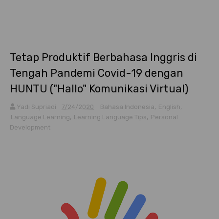
Tetap Produktif Berbahasa Inggris di
Tengah Pandemi Covid-19 dengan
HUNTU ("Hallo" Komunikasi Virtual)
Yadi Supriadi
7/24/2020
Bahasa Indonesia
,
English
,
Language Learning
,
Learning Language Tips
,
Personal
Development