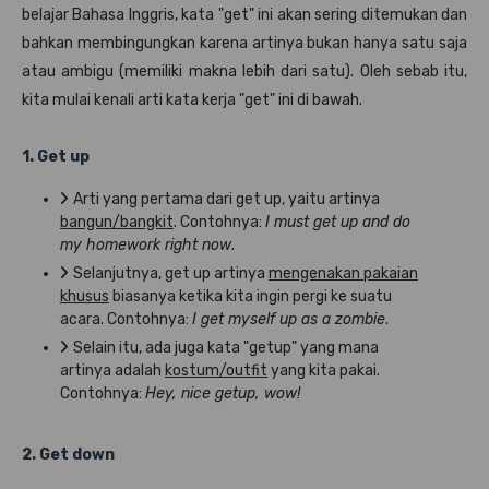
belajar Bahasa Inggris, kata "get" ini akan sering ditemukan dan
bahkan membingungkan karena artinya bukan hanya satu saja
atau ambigu (memiliki makna lebih dari satu). Oleh sebab itu,
kita mulai kenali arti kata kerja "get" ini di bawah.
1. Get up
Arti yang pertama dari get up, yaitu artinya
bangun/bangkit
. Contohnya:
I must get up and do
my homework right now
.
Selanjutnya, get up artinya
mengenakan pakaian
khusus
biasanya ketika kita ingin pergi ke suatu
acara. Contohnya:
I get myself up as a zombie
.
Selain itu, ada juga kata "getup" yang mana
artinya adalah
kostum/outfit
yang kita pakai.
Contohnya:
Hey, nice getup, wow!
2. Get down