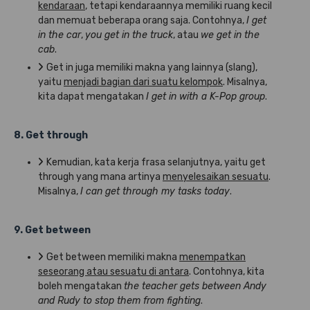
kendaraan
, tetapi kendaraannya memiliki ruang kecil
dan memuat beberapa orang saja. Contohnya,
I get
in the car
,
you get in the truck
, atau
we get in the
cab
.
Get in juga memiliki makna yang lainnya (slang),
yaitu
menjadi bagian dari suatu kelompok
. Misalnya,
kita dapat mengatakan
I get in with a K-Pop group
.
8. Get through
Kemudian, kata kerja frasa selanjutnya, yaitu get
through yang mana artinya
menyelesaikan sesuatu
.
Misalnya,
I can get through my tasks today
.
9. Get between
Get between memiliki makna
menempatkan
seseorang atau sesuatu di antara
. Contohnya, kita
boleh mengatakan
the teacher gets between Andy
and Rudy to stop them from fighting
.