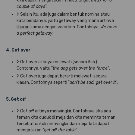
kita dapat mengatakan "
I need to get away for a
couple of days
".
Selain itu, ada juga dalam bentuk nomina atau
kata bendanya, yaitu getaway yang mana artinya
liburan
sama dengan vacation. Contohnya:
We have
a perfect getaway
.
4. Get over
Get over artinya melewati (secara fisik).
Contohnya, yaitu "
the dog gets over the fence
"
.
Get over juga dapat berarti melewati secara
kiasan. Contohnya seperti "
don't be sad, get over it
".
5. Get off
Get off artinya
menyingkir
. Contohnya, jika ada
teman kita duduk di meja dan kita meminta teman
tersebut untuk menyingkir dari meja, kita dapat
mengatakan "
get off the table
".