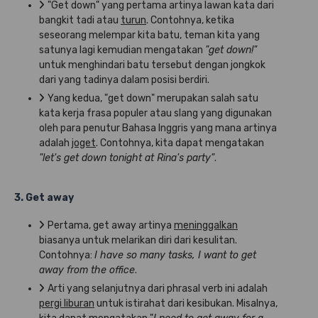
"Get down" yang pertama artinya lawan kata dari
bangkit tadi atau
turun
. Contohnya, ketika
seseorang melempar kita batu, teman kita yang
satunya lagi kemudian mengatakan
"get down!"
untuk menghindari batu tersebut dengan jongkok
dari yang tadinya dalam posisi berdiri.
Yang kedua, "get down" merupakan salah satu
kata kerja frasa populer atau slang yang digunakan
oleh para penutur Bahasa Inggris yang mana artinya
adalah
joget
. Contohnya, kita dapat mengatakan
"let's get down tonight at Rina's party"
.
3. Get away
Pertama, get away artinya
meninggalkan
biasanya untuk melarikan diri dari kesulitan.
Contohnya:
I have so many tasks, I want to get
away from the office
.
Arti yang selanjutnya dari phrasal verb ini adalah
pergi liburan
untuk istirahat dari kesibukan. Misalnya,