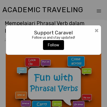
ACADEMIC TRAVELING
Mempelajari Phrasal Verb dalam
×
Bahasa Inggris - Get
Support Caravel
Follow us and stay updated!
Yadi Supriadi
4/29/2022
English
,
Language Learning
Follow