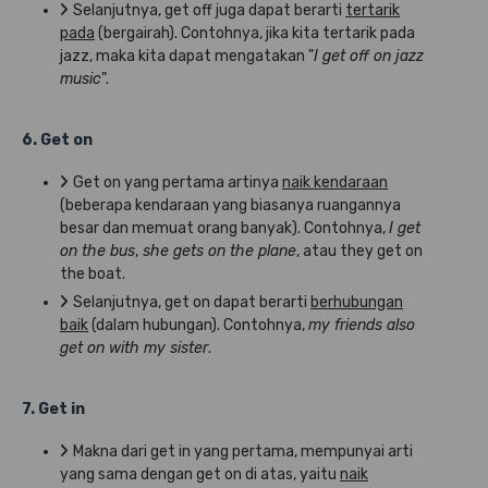
Selanjutnya, get off juga dapat berarti
tertarik
pada
(bergairah). Contohnya, jika kita tertarik pada
jazz, maka kita dapat mengatakan "
I get off on jazz
music
".
6. Get on
Get on yang pertama artinya
naik kendaraan
(beberapa kendaraan yang biasanya ruangannya
besar dan memuat orang banyak). Contohnya,
I get
on the bus
,
she gets on the plane
, atau they get on
the boat.
Selanjutnya, get on dapat berarti
berhubungan
baik
(dalam hubungan). Contohnya,
my friends also
get on with my sister
.
7. Get in
Makna dari get in yang pertama, mempunyai arti
yang sama dengan get on di atas, yaitu
naik