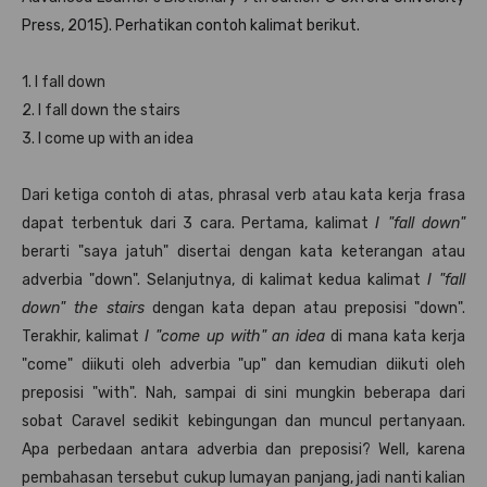
Press, 2015). Perhatikan contoh kalimat berikut.
1. I fall down
2. I fall down the stairs
3. I come up with an idea
Dari ketiga contoh di atas, phrasal verb atau kata kerja frasa
dapat terbentuk dari 3 cara. Pertama, kalimat
I "fall down"
berarti "saya jatuh" disertai dengan kata keterangan atau
adverbia "down". Selanjutnya, di kalimat kedua kalimat
I "fall
down" the stairs
dengan kata depan atau preposisi "down".
Terakhir, kalimat
I "come up with" an idea
di mana kata kerja
"come" diikuti oleh adverbia "up" dan kemudian diikuti oleh
preposisi "with". Nah, sampai di sini mungkin beberapa dari
sobat Caravel sedikit kebingungan dan muncul pertanyaan.
Apa perbedaan antara adverbia dan preposisi? Well, karena
pembahasan tersebut cukup lumayan panjang, jadi nanti kalian