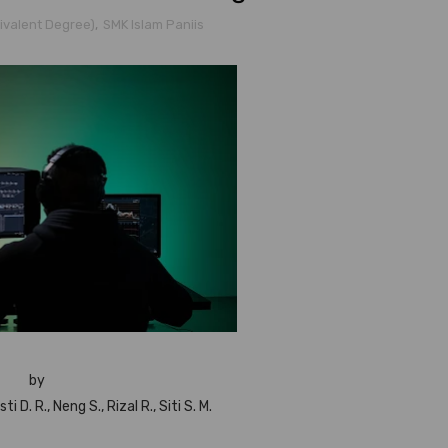
uivalent Degree)
,
SMK Islam Paniis
by
ti D. R., Neng S., Rizal R., Siti S. M.