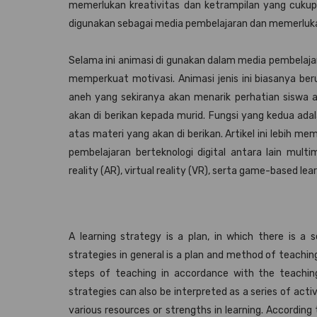
memerlukan kreativitas dan ketrampilan yang cuku
digunakan sebagai media pembelajaran dan memerluk
Selama ini animasi di gunakan dalam media pembelaja
memperkuat motivasi. Animasi jenis ini biasanya be
aneh yang sekiranya akan menarik perhatian siswa 
akan di berikan kepada murid. Fungsi yang kedua a
atas materi yang akan di berikan. Artikel ini lebih
pembelajaran berteknologi digital antara lain multi
reality (AR), virtual reality (VR), serta game-based lea
A learning strategy is a plan, in which there is a s
strategies in general is a plan and method of teachin
steps of teaching in accordance with the teachin
strategies can also be interpreted as a series of acti
various resources or strengths in learning. According