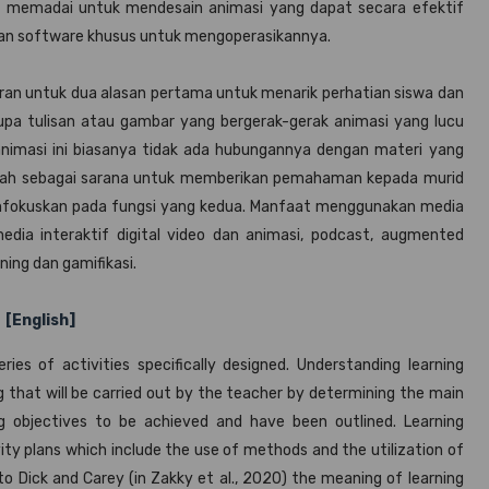
p memadai untuk mendesain animasi yang dapat secara efektif
an software khusus untuk mengoperasikannya.
ran untuk dua alasan pertama untuk menarik perhatian siswa dan
rupa tulisan atau gambar yang bergerak-gerak animasi yang lucu
animasi ini biasanya tidak ada hubungannya dengan materi yang
dalah sebagai sarana untuk memberikan pemahaman kepada murid
 memfokuskan pada fungsi yang kedua. Manfaat menggunakan media
media interaktif digital video dan animasi, podcast, augmented
rning dan gamifikasi.
[English]
eries of activities specifically designed. Understanding learning
g that will be carried out by the teacher by determining the main
g objectives to be achieved and have been outlined. Learning
vity plans which include the use of methods and the utilization of
 to Dick and Carey (in Zakky et al., 2020) the meaning of learning