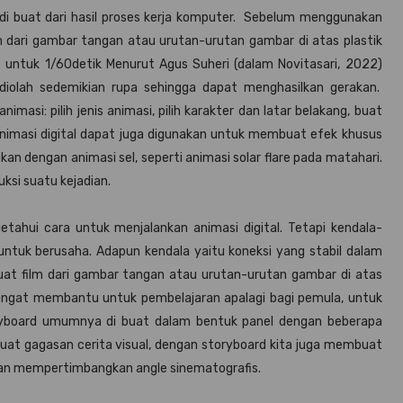
g di buat dari hasil proses kerja komputer. Sebelum menggunakan
 dari gambar tangan atau urutan-urutan gambar di atas plastik
e untuk 1/60detik Menurut Agus Suheri (dalam Novitasari, 2022)
diolah sedemikian rupa sehingga dapat menghasilkan gerakan.
masi: pilih jenis animasi, pilih karakter dan latar belakang, buat
 Animasi digital dapat juga digunakan untuk membuat efek khusus
an dengan animasi sel, seperti animasi solar flare pada matahari.
ksi suatu kejadian.
etahui cara untuk menjalankan animasi digital. Tetapi kendala-
ntuk berusaha. Adapun kendala yaitu koneksi yang stabil dalam
at film dari gambar tangan atau urutan-urutan gambar di atas
i sangat membantu untuk pembelajaran apalagi bagi pemula, untuk
ryboard umumnya di buat dalam bentuk panel dengan beberapa
uat gagasan cerita visual, dengan storyboard kita juga membuat
ngan mempertimbangkan angle sinematografis.