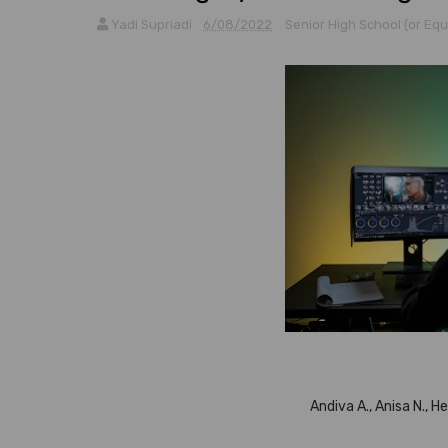
Yadi Supriadi
6/08/2022
Senior High School (or Eq
Andiva A., Anisa N., Hes