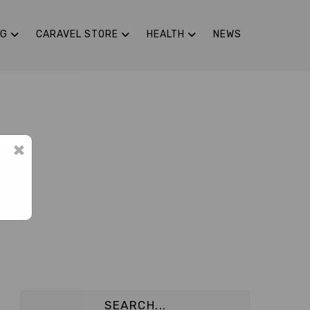
NG
CARAVEL STORE
HEALTH
NEWS
×
SEARCH...