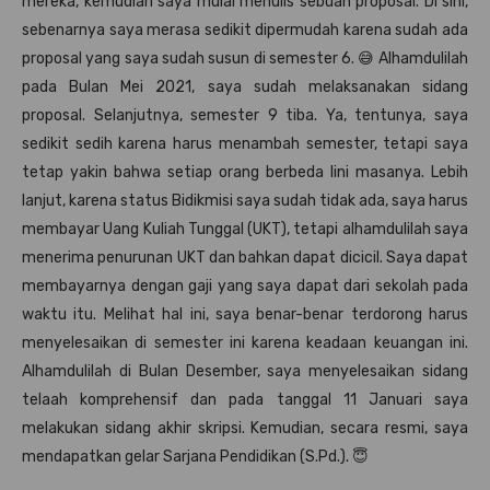
mereka, kemudian saya mulai menulis sebuah proposal. Di sini,
sebenarnya saya merasa sedikit dipermudah karena sudah ada
proposal yang saya sudah susun di semester 6. 😅 Alhamdulilah
pada Bulan Mei 2021, saya sudah melaksanakan sidang
proposal. Selanjutnya, semester 9 tiba. Ya, tentunya, saya
sedikit sedih karena harus menambah semester, tetapi saya
tetap yakin bahwa setiap orang berbeda lini masanya. Lebih
lanjut, karena status Bidikmisi saya sudah tidak ada, saya harus
membayar Uang Kuliah Tunggal (UKT), tetapi alhamdulilah saya
menerima penurunan UKT dan bahkan dapat dicicil. Saya dapat
membayarnya dengan gaji yang saya dapat dari sekolah pada
waktu itu. Melihat hal ini, saya benar-benar terdorong harus
menyelesaikan di semester ini karena keadaan keuangan ini.
Alhamdulilah di Bulan Desember, saya menyelesaikan sidang
telaah komprehensif dan pada tanggal 11 Januari saya
melakukan sidang akhir skripsi. Kemudian, secara resmi, saya
mendapatkan gelar Sarjana Pendidikan (S.Pd.). 😇