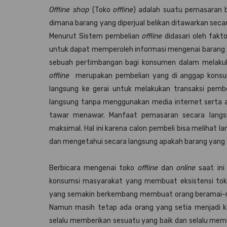
Offline shop
(Toko
offline
) adalah suatu pemasaran b
dimana barang yang diperjual belikan ditawarkan sec
Menurut Sistem pembelian
offline
didasari oleh fak
untuk dapat memperoleh informasi mengenai barang sec
sebuah pertimbangan bagi konsumen dalam melaku
offline
merupakan pembelian yang di anggap konsum
langsung ke gerai untuk melakukan transaksi pembe
langsung tanpa menggunakan media internet serta 
tawar menawar. Manfaat pemasaran secara lan
maksimal. Hal ini karena calon pembeli bisa melihat 
dan mengetahui secara langsung apakah barang yang se
Berbicara mengenai toko
offline
dan
online
saat ini
konsumsi masyarakat yang membuat eksistensi to
yang semakin berkembang membuat orang beramai-ra
Namun masih tetap ada orang yang setia menjadi
selalu memberikan sesuatu yang baik dan selalu m