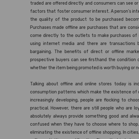
traded are offered directly and consumers can see or f
factors that foster consumer interest. A person's int
the quality of the product to be purchased become
Purchases made offline are purchases that are con
come directly to the outlets to make purchases of go
using internet media and there are transactions
bargaining. The benefits of direct or offline ma
prospective buyers can see firsthand the condition o
whether the item being promoted is worth buying or n
Talking about offline and online stores today is in
consumption patterns which make the existence of offl
increasingly developing, people are flocking to ch
practical. However, there are still people who are lo
absolutely always provide something good and al
confused when they have to choose where to shop. 
eliminating the existence of offline shopping. In citie