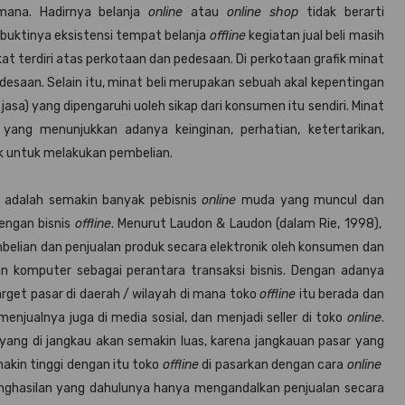
imana. Hadirnya belanja
online
atau
online shop
tidak berarti
a buktinya eksistensi tempat belanja
offline
kegiatan jual beli masih
at terdiri atas perkotaan dan pedesaan. Di perkotaan grafik minat
edesaan. Selain itu, minat beli merupakan sebuah akal kepentingan
asa) yang dipengaruhi uoleh sikap dari konsumen itu sendiri. Minat
ng menunjukkan adanya keinginan, perhatian, ketertarikan,
k untuk melakukan pembelian.
adalah semakin banyak pebisnis
online
muda yang muncul dan
dengan bisnis
offline
. Menurut Laudon & Laudon (dalam Rie, 1998),
elian dan penjualan produk secara elektronik oleh konsumen dan
 komputer sebagai perantara transaksi bisnis. Dengan adanya
get pasar di daerah / wilayah di mana toko
offline
itu berada dan
njualnya juga di media sosial, dan menjadi seller di toko
online
.
yang di jangkau akan semakin luas, karena jangkauan pasar yang
akin tinggi dengan itu toko
offline
di pasarkan dengan cara
online
ghasilan yang dahulunya hanya mengandalkan penjualan secara