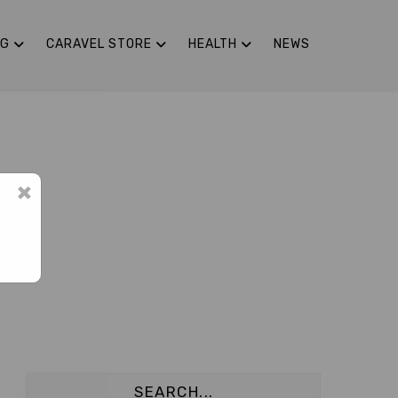
NG
CARAVEL STORE
HEALTH
NEWS
×
SEARCH...