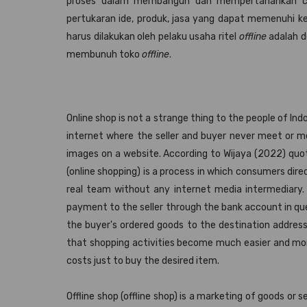
proses dalam membangun dan mempertahankan cust
pertukaran ide, produk, jasa yang dapat memenuhi ke
harus dilakukan oleh pelaku usaha ritel
offline
adalah d
membunuh toko
offline
.
Online shop is not a strange thing to the people of Ind
internet where the seller and buyer never meet or m
images on a website. According to Wijaya (2022) quot
(online shopping) is a process in which consumers dire
real team without any internet media intermediary
payment to the seller through the bank account in ques
the buyer's ordered goods to the destination address
that shopping activities become much easier and more
costs just to buy the desired item.
Offline shop (offline shop) is a marketing of goods or 