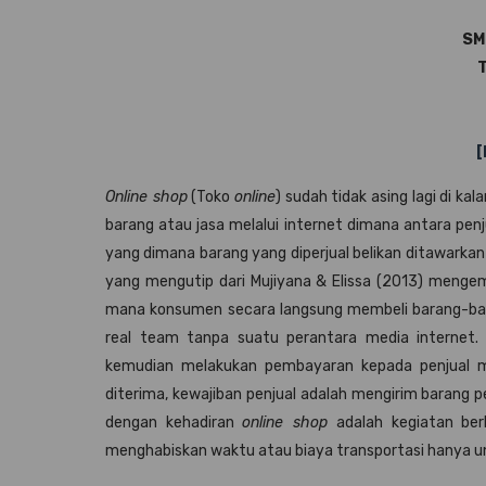
SMK
T
[
Online shop
(Toko
online
) sudah tidak asing lagi di k
barang atau jasa melalui internet dimana antara penj
yang dimana barang yang diperjual belikan ditawarka
yang mengutip dari Mujiyana & Elissa (2013) menge
mana konsumen secara langsung membeli barang-barang
real team tanpa suatu perantara media internet.
kemudian melakukan pembayaran kepada penjual me
diterima, kewajiban penjual adalah mengirim barang 
dengan kehadiran
online shop
adalah kegiatan berb
menghabiskan waktu atau biaya transportasi hanya un