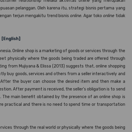
omer relationship melalui aktivitas
online
yang merupakan
puasan pelanggan. Oleh karena itu, strategi bisnis pertama yang
engan terjun mengakitu trend bisnis
online
. Agar toko
online
tidak
[English]
onesia. Online shop is a marketing of goods or services through the
eet physically where the goods being traded are offered through
ing from Mujiyana & Elissa (2013) suggests that, online shopping
ctly buy goods, services and others from a seller interactively and
. After the buyer can choose the desired item and then make a
tion. After payment is received, the seller's obligation is to send
. The main benefit obtained by the presence of an online shop is
 practical and there is no need to spend time or transportation
services through the real world or physically where the goods being