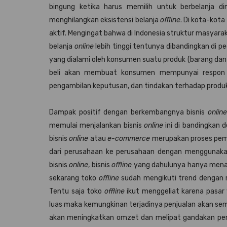
bingung ketika harus memilih untuk berbelanja d
menghilangkan eksistensi belanja
offline
. Di kota-kot
aktif. Mengingat bahwa di Indonesia struktur masyarak
belanja
online
lebih tinggi tentunya dibandingkan di p
yang dialami oleh konsumen suatu produk (barang dan j
beli akan membuat konsumen mempunyai respon ya
pengambilan keputusan, dan tindakan terhadap produ
Dampak positif dengan berkembangnya bisnis
online
memulai menjalankan bisnis
online
ini di bandingkan 
bisnis
online
atau
e-commerce
merupakan proses pemb
dari perusahaan ke perusahaan dengan menggunakan
bisnis
online
, bisnis
offline
yang dahulunya hanya menar
sekarang toko
offline
sudah mengikuti trend dengan me
Tentu saja toko
offline
ikut menggeliat karena pasar 
luas maka kemungkinan terjadinya penjualan akan sem
akan meningkatkan omzet dan melipat gandakan pen