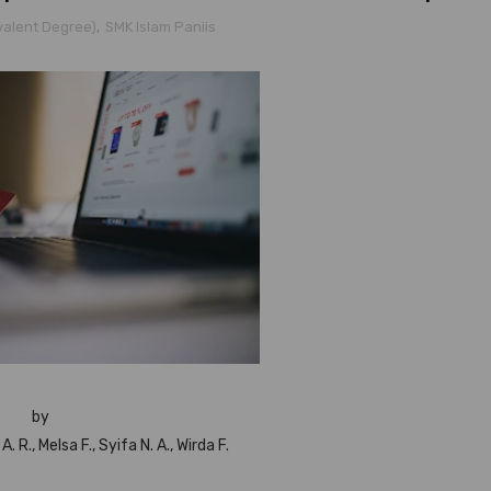
valent Degree)
,
SMK Islam Paniis
by
 R., Melsa F., Syifa N. A., Wirda F.