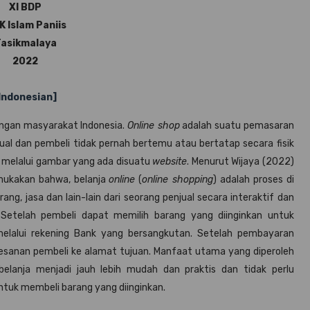
XI BDP
 Islam Paniis
asikmalaya
2022
Indonesian]
alangan masyarakat Indonesia.
Online shop
adalah suatu pemasaran
ual dan pembeli tidak pernah bertemu atau bertatap secara fisik
n melalui gambar yang ada disuatu
website
. Menurut Wijaya (2022)
mukakan bahwa, belanja
online
(
online shopping
) adalah proses di
, jasa dan lain-lain dari seorang penjual secara interaktif dan
 Setelah pembeli dapat memilih barang yang diinginkan untuk
lalui rekening Bank yang bersangkutan. Setelah pembayaran
pesanan pembeli ke alamat tujuan. Manfaat utama yang diperoleh
elanja menjadi jauh lebih mudah dan praktis dan tidak perlu
tuk membeli barang yang diinginkan.