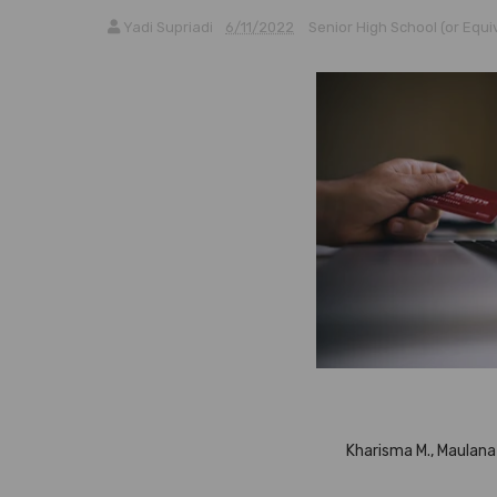
Yadi Supriadi
6/11/2022
Senior High School (or Equi
Kharisma M., Maulana A.