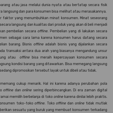
arang atau jasa melalui dunia nyata atau bertatap secara fisik
ara langsung dan para konsumen bisa melihat atau merasakannya.
tor faktor yang menumbuhkan minat konsumen. Minat seseorang
ara langsung dan kualitas dari produk yang akan di beli menjadi
kan pembelian secara
offline
. Pembelian yang di lakukan secara
en sebagai cara lama karena konsumen harus datang secara
lian barang. Bisnis
offline
adalah bisnis yang dijalankan secara
ada transaksi antara dua arah yang biasanya mengandung unsur
gsung atau
offline
bisa meraih kepercayaan konsumen secara
langsung kondisi barang yang ditawarkan. Bisa memegang langsung
dang dipromosikan tersebut layak untuk dibeli atau tidak.
 memang cukup menarik. Hal ini karena adanya perubahan pola
ko
offline
dan
online
sering diperbincangkan. Di era zaman digital
mai memilih berbelanja di toko
online
karena dinilai lebih praktis.
 konsumen toko-toko
offline
. Toko
offline
dan
online
tidak mutlak
emberikan sesuatu yang buruk yang membuat konsumen terkadang