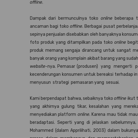
offline
.
Dampak dari bermunculnya toko
online
beberapa ta
ancaman bagi toko
offline
. Berbagai pusat perbelanj
sepinya penjualan disebabkan oleh banyaknya konsum
foto produk yang ditampilkan pada toko
online
begit
produk memang sengaja dirancang untuk sangat me
banyak orang yang komplain akibat barang yang sudah 
website-
nya. Pemasar (produsen) yang mengerti 
kecenderungan konsumen untuk bereaksi terhadap i
menyusun strategi pemasaran yang sesuai.
Kami berpendapat bahwa, sebaiknya toko
offline
ikut 
yang akhirnya gulung tikar, kesalahan yang mere
menyediakan platform
online
. Karena mau tidak mau 
beradaptasi. Seperti yang di jelaskan sebelumnya
Mohammed (dalam Apprilihati, 2003) dalam bukunya 