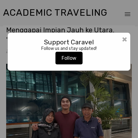
ACADEMIC TRAVELING
Menggapai Impian Jauh ke Utara,
×
"Finland, I'm coming for you!"
Support Caravel
Follow us and stay updated!
Yadi Supriadi
12/30/2023
Finland
,
My Academic Journey
Follow