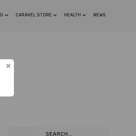
NG
CARAVEL STORE
HEALTH
NEWS
×
SEARCH...