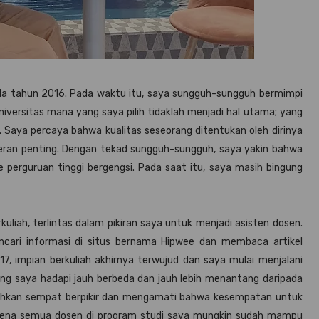
ada tahun 2016. Pada waktu itu, saya sungguh-sungguh bermimpi
 universitas mana yang saya pilih tidaklah menjadi hal utama; yang
. Saya percaya bahwa kualitas seseorang ditentukan oleh dirinya
 peran penting. Dengan tekad sungguh-sungguh, saya yakin bahwa
perguruan tinggi bergengsi. Pada saat itu, saya masih bingung
liah, terlintas dalam pikiran saya untuk menjadi asisten dosen.
cari informasi di situs bernama Hipwee dan membaca artikel
7, impian berkuliah akhirnya terwujud dan saya mulai menjalani
ang saya hadapi jauh berbeda dan jauh lebih menantang daripada
ya bahkan sempat berpikir dan mengamati bahwa kesempatan untuk
karena semua dosen di program studi saya mungkin sudah mampu