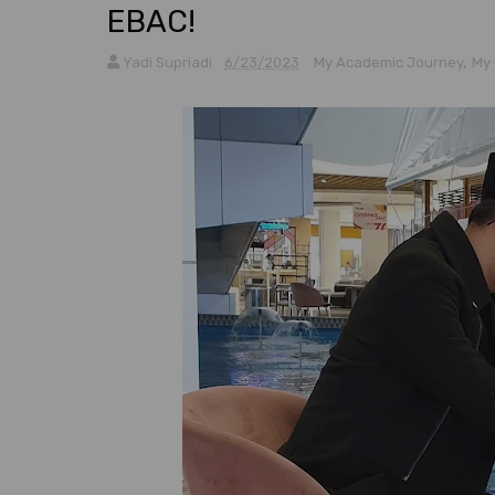
EBAC!
Yadi Supriadi
6/23/2023
My Academic Journey
,
My 